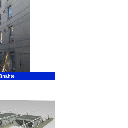
ßnähte