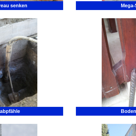
veau senken
Mega-
tabpfähle
Boden