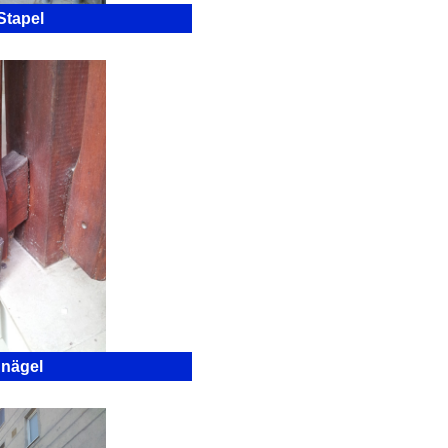
Stapel
nägel