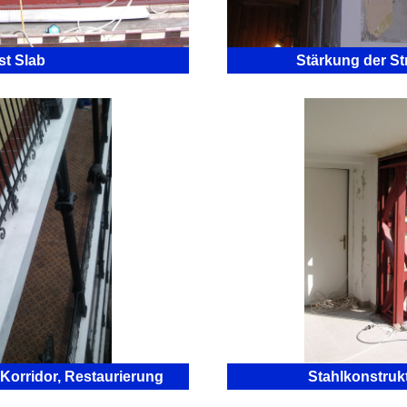
st Slab
Stärkung der St
 Korridor, Restaurierung
Stahlkonstruk