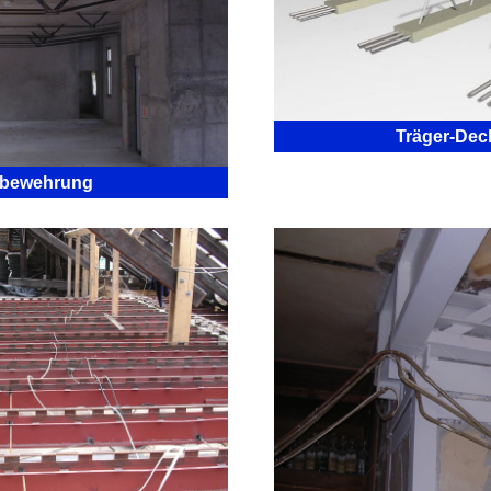
Träger-De
bewehrung