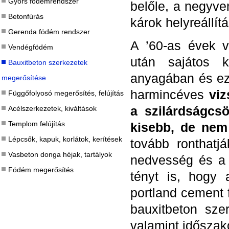
Gyors födémrendszer
belőle, a negyv
Betonfúrás
károk helyreállít
Gerenda födém rendszer
A ’60-as évek v
Vendégfödém
után sajátos 
Bauxitbeton szerkezetek
anyagában és ez
megerősítése
harmincéves
viz
Függőfolyosó megerősítés, felújítás
a szilárdságcs
Acélszerkezetek, kiváltások
Templom felújítás
kisebb, de nem
Lépcsők, kapuk, korlátok, kerítések
tovább ronthatj
Vasbeton donga héjak, tartályok
nedvesség és a 
Födém megerősítés
tényt is, hogy 
portland cement 
bauxitbeton sze
valamint időszak