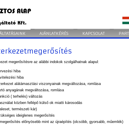
ÁLTATÁSAINK
AJÁNLATKÉRÉS
KAPCSOLAT
PAR
zerkezetmegerősítés
ezet megerősítésre az alábbi indokok szolgálhatnak alapul:
rvezési hiba
vitelezési hiba
erkezet alátámasztási viszonyainak megváltozása, romlása
rtó anyagának megváltozása, romlása
nkció ( terhelés) változás
sználat közben fellépő külső ok miatti károsodás
aleset, természeti kár)
ükséges ideiglenes megerősítés
megerősítés előnyösebb mint az újraépítés (olcsóbb, gyorsabb, műemlék)