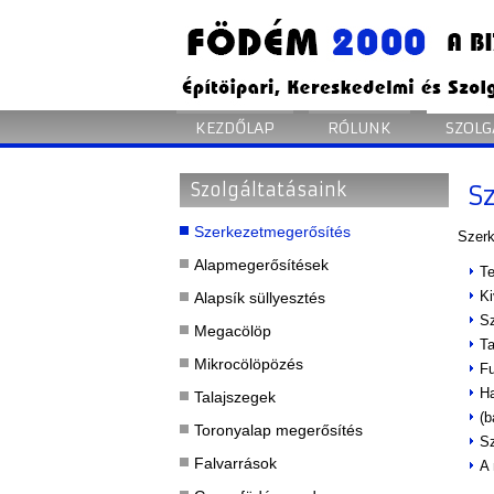
KEZDŐLAP
RÓLUNK
SZOLG
Szolgáltatásaink
S
Szerkezetmegerősítés
Szerk
Alapmegerősítések
Te
Ki
Alapsík süllyesztés
Sz
Megacölöp
Ta
Mikrocölöpözés
Fu
Ha
Talajszegek
(b
Toronyalap megerősítés
Sz
Falvarrások
A 